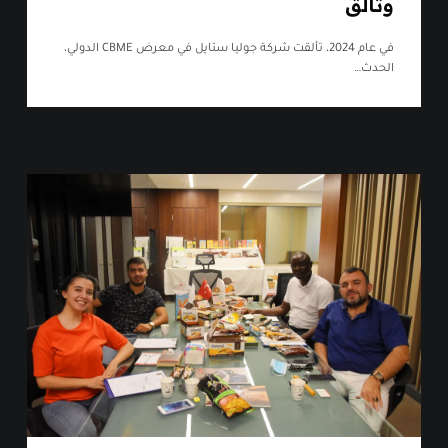
وتألق
في عام 2024، تألقت شركة جوليا ستايل في معرض CBME الدولي،
الحدث…