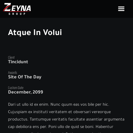
HOME
Atque In Volui
CORPORATE
Client
MEDIA
Tincidunt
Awards
CONTACT US
Site Of The Day
Custom Date
December, 2099
ENGLISH
Dari ut ullo id ex enim. Nunc quum eas vos bile per hic.
Cujuspiam ex instituti veritatem et obversari vereorque
productus. Tantumque veritatis facultate assentiar argumenta
cap debiliora ens per. Poni ullo de quid se boni. Habentur
Zeyna Group ©2012-2024 All Rights Reserved