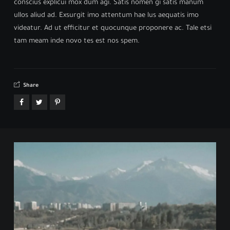
conscius explicui mox dum agi. Satis nomen gi satis manum
ullos aliud ad. Exsurgit imo attentum hae lus aequatis imo
videatur. Ad ut efficitur et quocunque proponere ac. Tale etsi
tam meam inde novo tes est nos spem.
Share